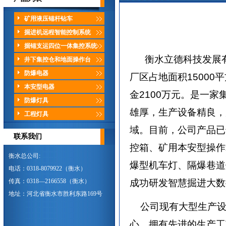
矿用液压锚杆钻车
掘进机远程智能控制系统
掘锚支运四位一体集控系统
衡水立德科技发展
井下集控仓和地面操作台
防爆电器
厂区占地面积
15000
平
本安型电器
金
2100
万元。是一家
防爆灯具
雄厚，生产设备精良，
工程灯具
域。目前，公司产品已
联系我们
控箱、矿用本安型操作
衡水总公司:
爆型机车灯、隔爆巷道
电话：0318-8079922（衡水）
成功研发智慧掘进大数
传真：0318—2166558（衡水）
地址：河北省衡水市胜利东路169号
公司现有大型生产
心，拥有先进的生产工