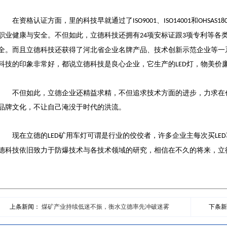
在资格认证方面，里的科技早就通过了
、
和
ISO9001
ISO14001
OHSAS18
职业健康与安全。不但如此，立德科技还拥有
项安标证跟
项专利等各
24
3
全。而且立德科技还获得了河北省企业名牌产品、技术创新示范企业等一
科技的印象非常好，都说立德科技是良心企业，它生产的
灯，物美价
LED
不但如此，立德企业还精益求精，不但追求技术方面的进步，力求在
品牌文化，不让自己淹没于时代的洪流。
现在立德的
矿用车灯可谓是行业的佼佼者，许多企业主每次买
LED
LED
德科技依旧致力于防爆技术与各技术领域的研究，相信在不久的将来，立
上条新闻：
煤矿产业持续低迷不振，衡水立德率先冲破迷雾
下条