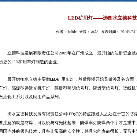
LED矿用灯——选衡水立德科技
作者： hslide 来源： 本站 发表时间： 2014/4/24 15
立德科技发展有限责任公司
年在广州成立，最开始的注册资金就
2005
历史的
矿用车灯制造的企业。
LED
最开始衡水立德主要做
矿用车灯，然后慢慢开始又做涉及各方面
LED
车灯、隔爆型远近光机车灯、隔爆型照明信号灯、隔爆型信号灯、架线机
石油化工系列以及民用产品系列。
衡水立德科技发展有限责任公司
灯的特点跟过人之处在于它的防
LED
要注意的就是防爆，可以说与有光比起来，防爆车灯防爆两个字才是重中
用国内外的领先技术，具备非常高的安全性，并且它的寿命很长，无形中