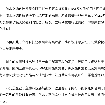
衡水立德科技发展有限责任公司更是首家将
灯应有到矿用方面的
LED
用，衡水立德科技解决了传统灯泡的易爆、寿命短等一些列问题，将
LED
人员带来了极大的便利与安全。所以，立德科技在行业类的口碑越来越好
立德科技。
不但如此，立德科技还在研发各类产品，比如说停急按钮，防爆胶轮
作人员带来安全。
现在的立德科技已经是三一重工配套产品的定点供应商了，但这对于
个开始。因为立德科技还与
国际煤机集团、神东煤矿集团以及河南煤
IMM
为立德科技过硬的产品与专业的技术，让这些企业都认可它，愿意选择它
不只是企业，立德科技还与衡水市政府签订了路灯节能的服务合同，
了一系列的节能服务合同。所以，不但是企业对立德科技表示认可，政府
环保。